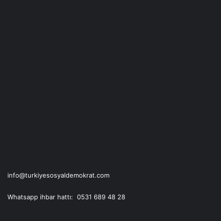
o
e
r
k
a
m
info@turkiyesosyaldemokrat.com
Whatsapp ihbar hattı: 0531 689 48 28