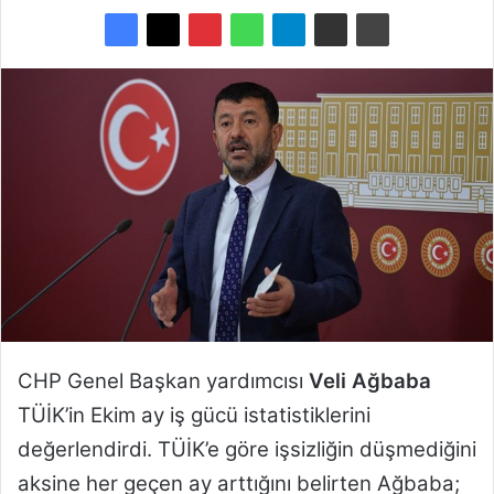
e
-
p
o
s
t
a
g
ö
n
d
e
r
m
CHP Genel Başkan yardımcısı
Veli Ağbaba
e
TÜİK’in Ekim ay iş gücü istatistiklerini
k
değerlendirdi. TÜİK’e göre işsizliğin düşmediğini
aksine her geçen ay arttığını belirten Ağbaba;