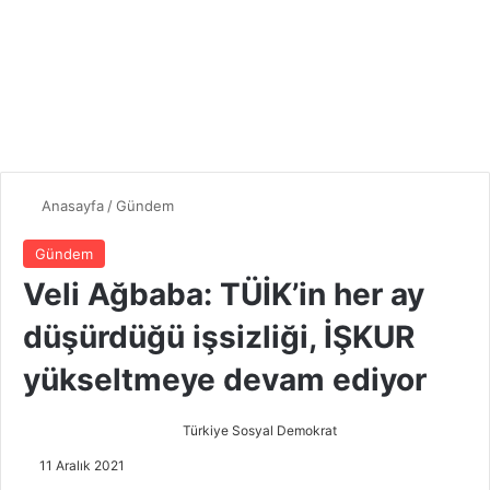
Anasayfa
/
Gündem
Gündem
Veli Ağbaba: TÜİK’in her ay
düşürdüğü işsizliği, İŞKUR
yükseltmeye devam ediyor
Türkiye Sosyal Demokrat
B
i
11 Aralık 2021
r