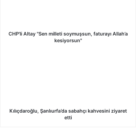
l
i
A
l
t
a
CHP'li Altay "Sen milleti soymuşsun, faturayı Allah’a
y
kesiyorsun"
"
S
K
e
ı
n
l
m
ı
i
ç
l
d
l
a
e
r
t
o
i
ğ
Kılıçdaroğlu, Şanlıurfa’da sabahçı kahvesini ziyaret
s
l
etti
o
u
y
,
m
Ş