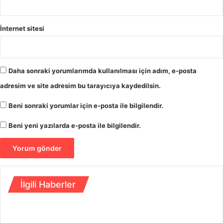
k
v
e
e
s
s
İnternet sitesi
i
i
y
n
o
i
r
z
Daha sonraki yorumlarımda kullanılması için adım, e-posta
s
i
adresim ve site adresim bu tarayıcıya kaydedilsin.
u
y
n
a
Beni sonraki yorumlar için e-posta ile bilgilendir.
"
r
e
Beni yeni yazılarda e-posta ile bilgilendir.
t
e
t
t
i
İlgili Haberler