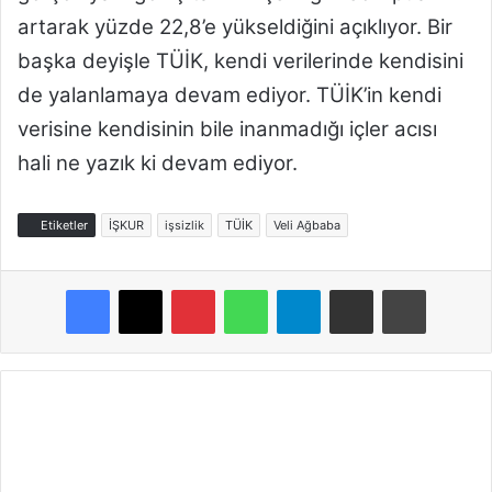
artarak yüzde 22,8’e yükseldiğini açıklıyor. Bir
başka deyişle TÜİK, kendi verilerinde kendisini
de yalanlamaya devam ediyor.
TÜİK’in kendi
verisine kendisinin bile inanmadığı içler acısı
hali ne yazık ki devam ediyor.
Etiketler
İŞKUR
işsizlik
TÜİK
Veli Ağbaba
Pinterest
WhatsApp
Telegram
E-Posta ile paylaş
Yazdır
C
H
P
'