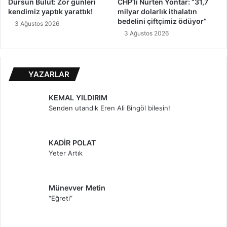
Dursun Bulut: Zor günleri
CHP’li Nurten Yontar: “31,7
kendimiz yaptık yarattık!
milyar dolarlık ithalatın
bedelini çiftçimiz ödüyor”
3 Ağustos 2026
3 Ağustos 2026
YAZARLAR
KEMAL YILDIRIM
Senden utandık Eren Ali Bingöl bilesin!
KADİR POLAT
Yeter Artık
Münevver Metin
“Eğreti”