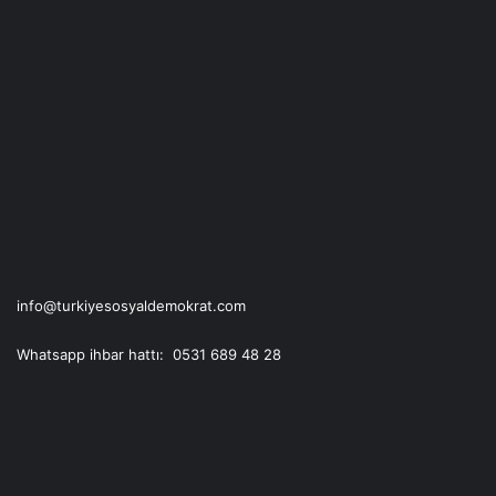
m
info@turkiyesosyaldemokrat.com
Whatsapp ihbar hattı: 0531 689 48 28