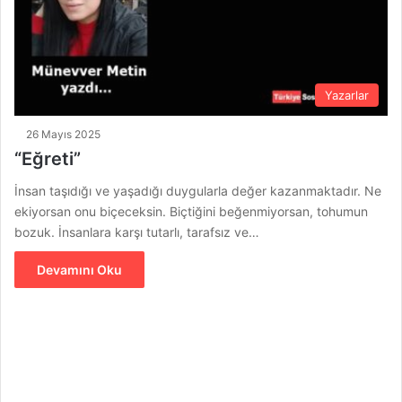
Yazarlar
26 Mayıs 2025
“Eğreti”
İnsan taşıdığı ve yaşadığı duygularla değer kazanmaktadır. Ne
ekiyorsan onu biçeceksin. Biçtiğini beğenmiyorsan, tohumun
bozuk. İnsanlara karşı tutarlı, tarafsız ve…
Devamını Oku