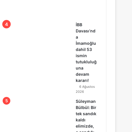
İBB
Davası’nd
a
İmamoğlu
dahil 53
ismin
tutukluluğ
una
devam
kararı!
6 Ağustos
2026
Süleyman
Bülbül: Bir
tek sandık
kaldı
elimizde,