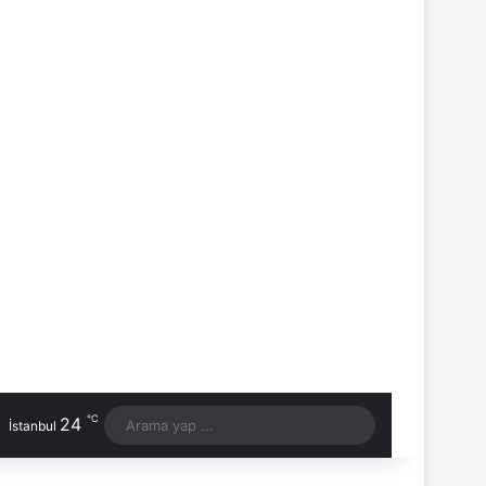
℃
24
Arama
İstanbul
yap