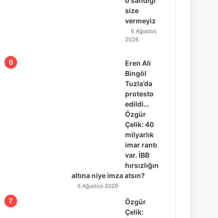
o sandığı
size
vermeyiz
6 Ağustos
2026
Eren Ali
Bingöl
Tuzla’da
protesto
edildi…
Özgür
Çelik: 40
milyarlık
imar rantı
var. İBB
hırsızlığın
altına niye imza atsın?
5 Ağustos 2026
Özgür
Çelik: