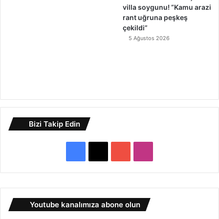
villa soygunu! “Kamu arazi
rant uğruna peşkeş
çekildi”
5 Ağustos 2026
Bizi Takip Edin
F
X
Y
I
a
o
n
c
u
s
Youtube kanalımıza abone olun
e
T
t