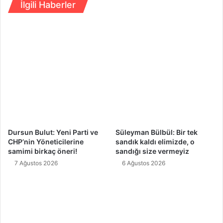
d
İlgili Haberler
s
e
o
ş
r
K
u
ü
n
l
d
t
a
ü
h
r
i
l
k
e
a
r
l
F
m
Dursun Bulut: Yeni Parti ve
Süleyman Bülbül: Bir tek
e
a
CHP’nin Yöneticilerine
sandık kaldı elimizde, o
s
y
samimi birkaç öneri!
sandığı size vermeyiz
t
a
7 Ağustos 2026
6 Ağustos 2026
i
c
v
a
a
k
l
i
’