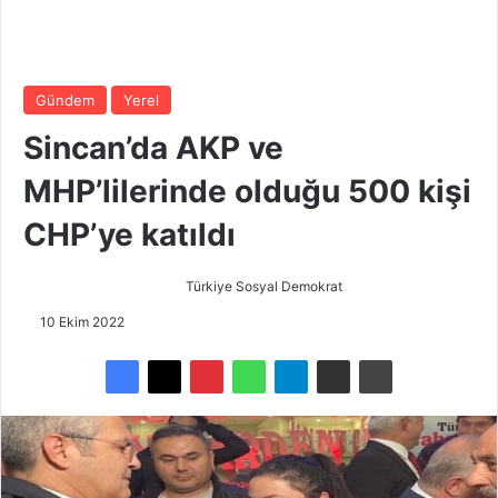
Gündem
Yerel
Sincan’da AKP ve
MHP’lilerinde olduğu 500 kişi
CHP’ye katıldı
Türkiye Sosyal Demokrat
B
i
10 Ekim 2022
r
e
-
p
o
s