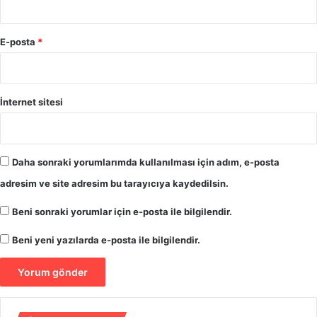
a
H
l
a
d
s
E-posta
*
ı
s
r
a
ı
'
l
d
İnternet sitesi
a
a
n
ç
‘
ö
E
z
Daha sonraki yorumlarımda kullanılması için adım, e-posta
s
ü
adresim ve site adresim bu tarayıcıya kaydedilsin.
e
l
n
m
Beni sonraki yorumlar için e-posta ile bilgilendir.
y
e
u
m
Beni yeni yazılarda e-posta ile bilgilendir.
r
i
t
ş
K
t
a
e
r
k