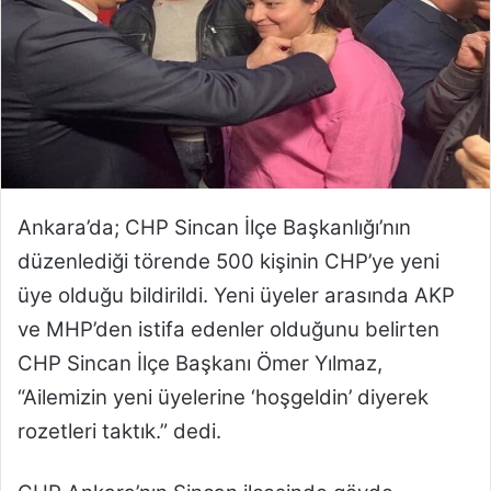
t
a
g
ö
n
d
e
r
m
Ankara’da; CHP Sincan İlçe Başkanlığı’nın
e
düzenlediği törende 500 kişinin CHP’ye yeni
k
üye olduğu bildirildi. Yeni üyeler arasında AKP
ve MHP’den istifa edenler olduğunu belirten
CHP Sincan İlçe Başkanı Ömer Yılmaz,
“Ailemizin yeni üyelerine ‘hoşgeldin’ diyerek
rozetleri taktık.” dedi.