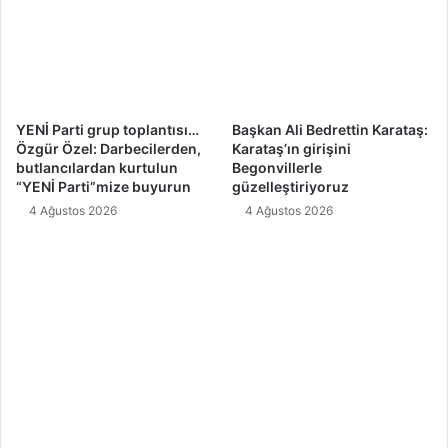
n
e
k
a
t
ı
YENİ Parti grup toplantısı…
Başkan Ali Bedrettin Karataş:
l
Özgür Özel: Darbecilerden,
Karataş’ın girişini
d
butlancılardan kurtulun
Begonvillerle
“YENİ Parti”mize buyurun
güzelleştiriyoruz
ı
4 Ağustos 2026
4 Ağustos 2026