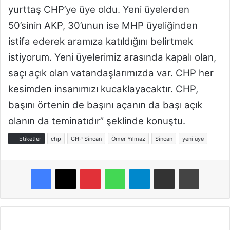
yurttaş CHP’ye üye oldu. Yeni üyelerden
50’sinin AKP, 30’unun ise MHP üyeliğinden
istifa ederek aramıza katıldığını belirtmek
istiyorum. Yeni üyelerimiz arasında kapalı olan,
saçı açık olan vatandaşlarımızda var. CHP her
kesimden insanımızı kucaklayacaktır. CHP,
başını örtenin de başını açanın da başı açık
olanın da teminatıdır” şeklinde konuştu.
Etiketler
chp
CHP Sincan
Ömer Yılmaz
Sincan
yeni üye
Pinterest
WhatsApp
Telegram
E-Posta ile paylaş
Yazdır
K