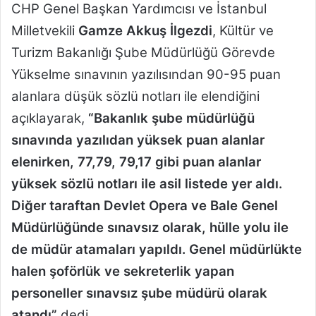
m
CHP Genel Başkan Yardımcısı ve İstanbul
e
Milletvekili
Gamze Akkuş İlgezdi
, Kültür ve
k
Turizm Bakanlığı Şube Müdürlüğü Görevde
Yükselme sınavının yazılısından 90-95 puan
alanlara düşük sözlü notları ile elendiğini
açıklayarak,
“Bakanlık şube müdürlüğü
sınavında yazılıdan yüksek puan alanlar
elenirken, 77,79, 79,17 gibi puan alanlar
yüksek sözlü notları ile asil listede yer aldı.
Diğer taraftan Devlet Opera ve Bale Genel
Müdürlüğünde sınavsız olarak, hülle yolu ile
de müdür atamaları yapıldı. Genel müdürlükte
halen şoförlük ve sekreterlik yapan
personeller sınavsız şube müdürü olarak
atandı”
dedi.