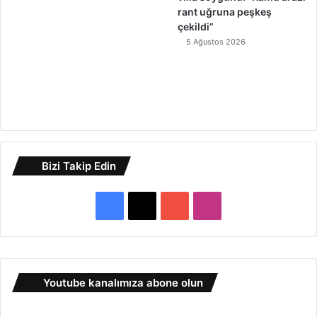
rant uğruna peşkeş
çekildi”
5 Ağustos 2026
Bizi Takip Edin
F
X
Y
I
a
o
n
c
u
s
Youtube kanalımıza abone olun
e
T
t