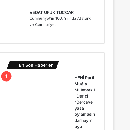
VEDAT UFUK TÜCCAR
Cumhuriyet’in 100. Yılında Atatürk
ve Cumhuriyet
En Son Haberler
YENİ Parti
Muğla
Milletvekil
i Derici:
“Çerçeve
yasa
oylamasın
da ‘hayır’
oyu