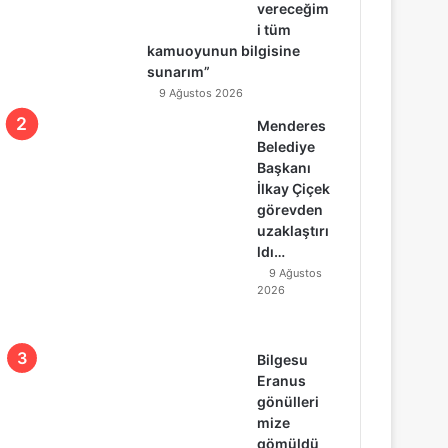
vereceğim
i tüm
kamuoyunun bilgisine
sunarım”
9 Ağustos 2026
Menderes
Belediye
Başkanı
İlkay Çiçek
görevden
uzaklaştırı
ldı…
9 Ağustos
2026
Bilgesu
Eranus
gönülleri
mize
gömüldü