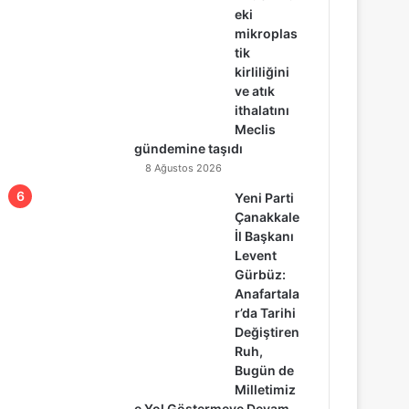
eki
mikroplas
tik
kirliliğini
ve atık
ithalatını
Meclis
gündemine taşıdı
8 Ağustos 2026
Yeni Parti
Çanakkale
İl Başkanı
Levent
Gürbüz:
Anafartala
r’da Tarihi
Değiştiren
Ruh,
Bugün de
Milletimiz
e Yol Göstermeye Devam