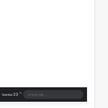
℃
23
Arama
İstanbul
yap