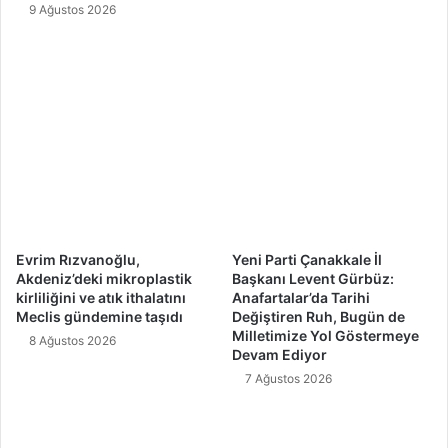
l
9 Ağustos 2026
a
r
Evrim Rızvanoğlu,
Yeni Parti Çanakkale İl
Akdeniz’deki mikroplastik
Başkanı Levent Gürbüz:
kirliliğini ve atık ithalatını
Anafartalar’da Tarihi
Meclis gündemine taşıdı
Değiştiren Ruh, Bugün de
Milletimize Yol Göstermeye
8 Ağustos 2026
Devam Ediyor
7 Ağustos 2026