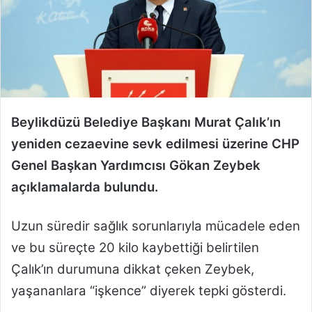
a
g
ö
n
d
e
r
Beylikdüzü Belediye Başkanı Murat Çalık’ın
m
yeniden cezaevine sevk edilmesi üzerine CHP
e
k
Genel Başkan Yardımcısı Gökan Zeybek
açıklamalarda bulundu.
Uzun süredir sağlık sorunlarıyla mücadele eden
ve bu süreçte 20 kilo kaybettiği belirtilen
Çalık’ın durumuna dikkat çeken Zeybek,
yaşananlara “işkence” diyerek tepki gösterdi.