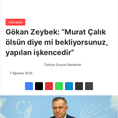
Gündem
Gökan Zeybek: “Murat Çalık
ölsün diye mi bekliyorsunuz,
yapılan işkencedir”
Türkiye Sosyal Demokrat
B
i
7 Ağustos 2025
r
e
-
p
o
s
t