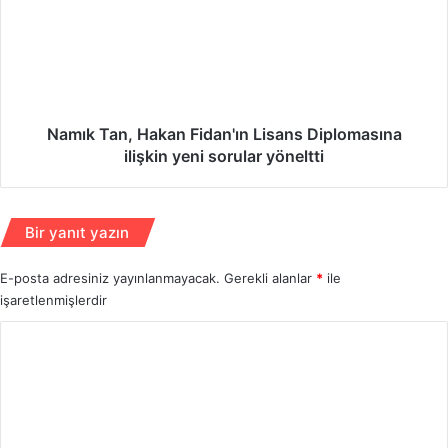
n
ı
d
k
ü
T
r
a
S
n
i
,
l
H
Namık Tan, Hakan Fidan'ın Lisans Diplomasına
i
a
ilişkin yeni sorular yöneltti
v
k
r
a
i
n
Bir yanıt yazın
’
F
d
i
e
E-posta adresiniz yayınlanmayacak.
Gerekli alanlar
*
ile
d
t
işaretlenmişlerdir
a
u
n
Y
t
'
t
ı
o
u
n
r
k
L
l
u
i
a
s