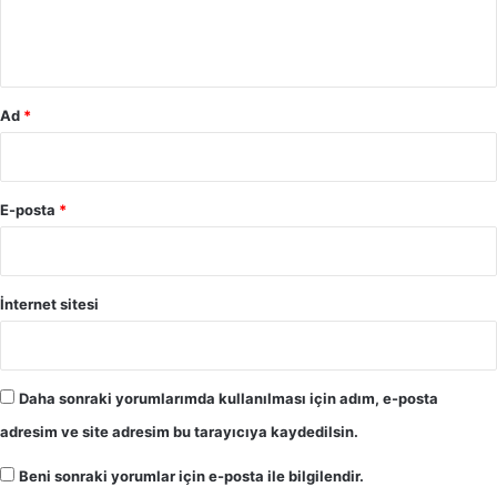
m
r
a
*
ı
n
F
s
a
D
t
Ad
i
*
i
p
h
l
A
o
l
m
E-posta
*
t
a
a
s
y
ı
l
n
İnternet sitesi
ı
a
’
i
n
l
ı
i
Daha sonraki yorumlarımda kullanılması için adım, e-posta
n
ş
adresim ve site adresim bu tarayıcıya kaydedilsin.
b
k
o
i
Beni sonraki yorumlar için e-posta ile bilgilendir.
ş
n