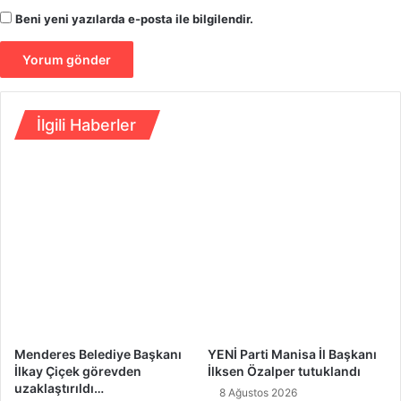
k
y
Beni yeni yazılarda e-posta ile bilgilendir.
o
e
l
n
t
i
u
s
ğ
o
u
İlgili Haberler
r
n
u
d
l
a
a
n
r
b
y
i
ö
l
n
e
e
k
l
o
t
r
t
k
i
Menderes Belediye Başkanı
YENİ Parti Manisa İl Başkanı
t
İlkay Çiçek görevden
İlksen Özalper tutuklandı
u
uzaklaştırıldı…
8 Ağustos 2026