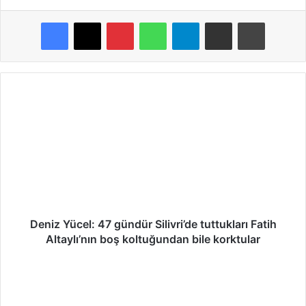
Pinterest
WhatsApp
Telegram
E-Posta ile paylaş
Yazdır
D
e
n
i
z
Y
ü
c
e
l
Deniz Yücel: 47 gündür Silivri’de tuttukları Fatih
:
Altaylı’nın boş koltuğundan bile korktular
4
7
N
g
a
ü
m