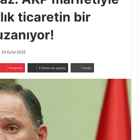
ık ticaretin bir
 uzanıyor!
30 Eylül 2025
Pinterest
E-Posta ile paylaş
Yazdır