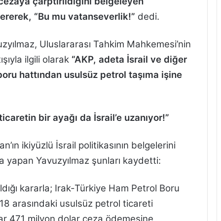
cezaya çarptırıldığını belgeleyen
ererek, “Bu mu vatanseverlik!”
dedi.
uzyılmaz, Uluslararası Tahkim Mahkemesi’nin
şıyla ilgili olarak
“AKP, adeta İsrail ve diğer
 boru hattından usulsüz petrol taşıma işine
icaretin bir ayağı da İsrail’e uzanıyor!”
 ikiyüzlü İsrail politikasının belgelerini
ama yapan Yavuzyılmaz şunları kaydetti:
dığı kararla; Irak-Türkiye Ham Petrol Boru
8 arasındaki usulsüz petrol ticareti
lyar 471 milyon dolar ceza ödemesine