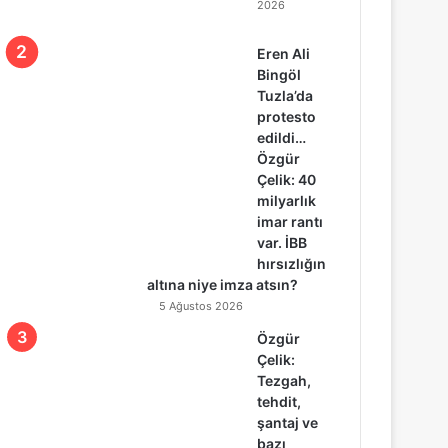
2026
Eren Ali
Bingöl
Tuzla’da
protesto
edildi…
Özgür
Çelik: 40
milyarlık
imar rantı
var. İBB
hırsızlığın
altına niye imza atsın?
5 Ağustos 2026
Özgür
Çelik:
Tezgah,
tehdit,
şantaj ve
bazı