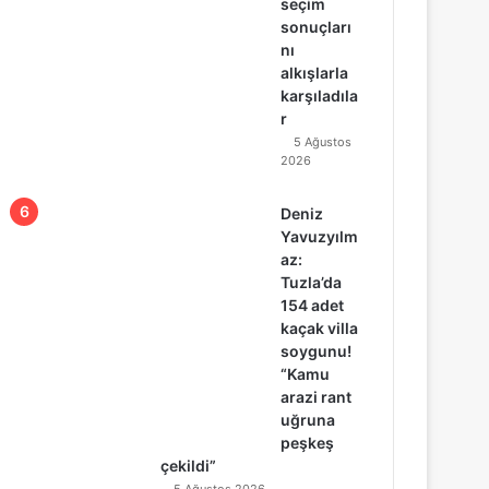
seçim
sonuçları
nı
alkışlarla
karşıladıla
r
5 Ağustos
2026
Deniz
Yavuzyılm
az:
Tuzla’da
154 adet
kaçak villa
soygunu!
“Kamu
arazi rant
uğruna
peşkeş
çekildi”
5 Ağustos 2026