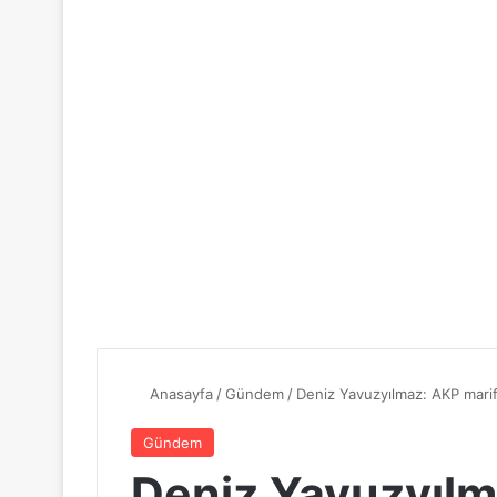
Anasayfa
/
Gündem
/
Deniz Yavuzyılmaz: AKP marifet
Gündem
Deniz Yavuzyılm