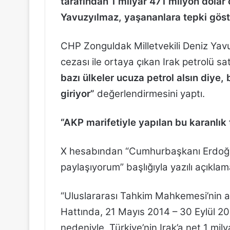
tarafından 1 milyar 471 milyon dolar 
Yavuzyılmaz, yaşananlara tepki göst
CHP Zonguldak Milletvekili Deniz Yav
cezası ile ortaya çıkan Irak petrolü satı
bazı ülkeler ucuza petrol alsın diye,
giriyor”
değerlendirmesini yaptı.
“AKP marifetiyle yapılan bu karanlık t
X hesabından “Cumhurbaşkanı Erdoğan’ın
paylaşıyorum” başlığıyla yazılı açıkl
“Uluslararası Tahkim Mahkemesi’nin al
Hattında, 21 Mayıs 2014 – 30 Eylül 201
nedeniyle, Türkiye’nin Irak’a net 1 mi