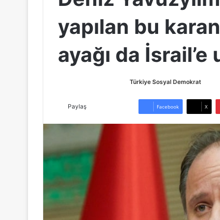
yapılan bu karanl
ayağı da İsrail’e
Türkiye Sosyal Demokrat
B
i
r
Paylaş
Facebook
X
e
-
p
o
s
t
a
g
ö