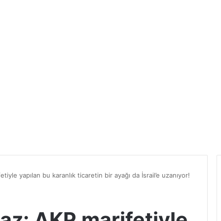
iyle yapılan bu karanlık ticaretin bir ayağı da İsrail’e uzanıyor!
az: AKP marifetiyle