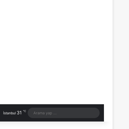
℃
31
Arama
İstanbul
yap