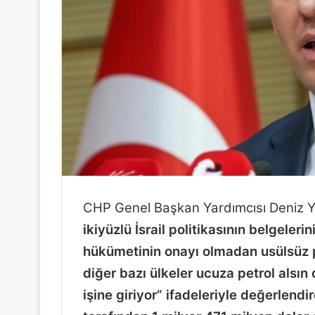
n
d
e
r
m
e
k
CHP Genel Başkan Yardımcısı Deniz 
ikiyüzlü İsrail politikasının belgeler
hükümetinin onayı olmadan usülsüz pe
diğer bazı ülkeler ucuza petrol alsın
işine giriyor” ifadeleriyle değerlend