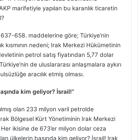
KP marifetiyle yapılan bu karanlık ticaretin
l?
 637-658. maddelerine göre; Türkiye’nin
rlık kısmının nedeni; Irak Merkezi Hükümetinin
devletinin petrol satış fiyatından 5,77 dolar
ürkiye’nin de uluslararası anlaşmalara aykırı
ulsüzlüğe aracılık etmiş olması.
başında kim geliyor? İsrail!”
lmış olan 233 milyon varil petrolde
 Irak Bölgesel Kürt Yönetiminin Irak Merkezi
Her ikisine de 673’er milyon dolar ceza
lan ülkelerin başında kim geliyor? İsrail! Irak