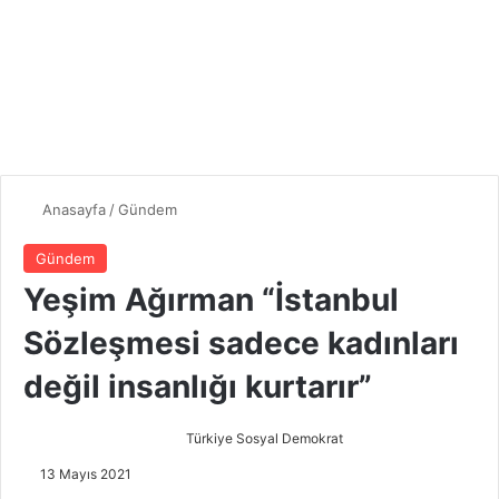
Anasayfa
/
Gündem
Gündem
Yeşim Ağırman “İstanbul
Sözleşmesi sadece kadınları
değil insanlığı kurtarır”
Türkiye Sosyal Demokrat
B
i
13 Mayıs 2021
r