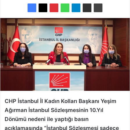
e
-
p
o
s
t
a
g
ö
n
d
e
r
m
CHP İstanbul İl Kadın Kolları Başkanı Yeşim
e
Ağırman İstanbul Sözleşmesinin 10.Yıl
k
Dönümü nedeni ile yaptığı basın
açıklamasında “İstanbul Sözleşmesi sadece