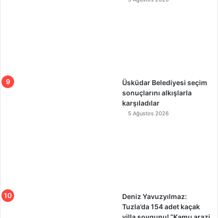
Üsküdar Belediyesi seçim
sonuçlarını alkışlarla
karşıladılar
5 Ağustos 2026
Deniz Yavuzyılmaz:
Tuzla’da 154 adet kaçak
villa soygunu! “Kamu arazi