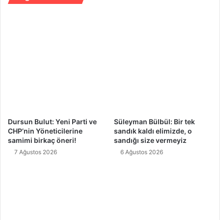
l
e
s
o
r
u
n
u
o
l
a
n
Dursun Bulut: Yeni Parti ve
Süleyman Bülbül: Bir tek
b
CHP’nin Yöneticilerine
sandık kaldı elimizde, o
i
samimi birkaç öneri!
sandığı size vermeyiz
r
7 Ağustos 2026
6 Ağustos 2026
i
y
l
e
i
t