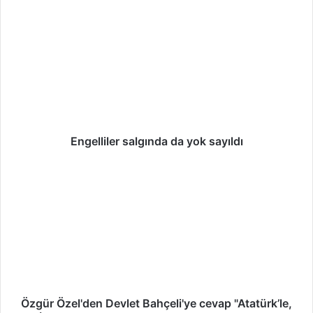
E
n
g
e
l
l
i
l
e
r
Engelliler salgında da yok sayıldı
s
a
Ö
l
z
g
g
ı
ü
n
r
d
Ö
a
z
d
e
a
l
y
'
Özgür Özel'den Devlet Bahçeli'ye cevap "Atatürk’le,