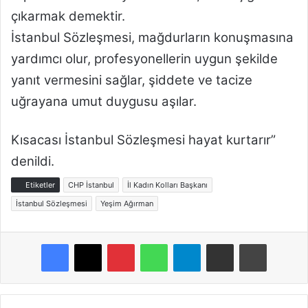
çıkarmak demektir.
İstanbul Sözleşmesi, mağdurların konuşmasına
yardımcı olur, profesyonellerin uygun şekilde
yanıt vermesini sağlar, şiddete ve tacize
uğrayana umut duygusu aşılar.
Kısacası İstanbul Sözleşmesi hayat kurtarır”
denildi.
Etiketler
CHP İstanbul
İl Kadın Kolları Başkanı
İstanbul Sözleşmesi
Yeşim Ağırman
Pinterest
WhatsApp
Telegram
E-Posta ile paylaş
Yazdır