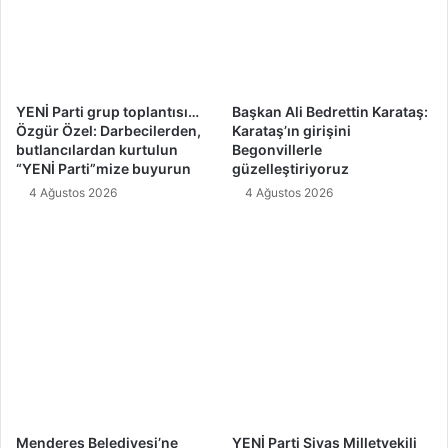
t
i
f
a
k
o
YENİ Parti grup toplantısı…
Başkan Ali Bedrettin Karataş:
Özgür Özel: Darbecilerden,
Karataş’ın girişini
l
butlancılardan kurtulun
Begonvillerle
d
“YENİ Parti”mize buyurun
güzelleştiriyoruz
u
4 Ağustos 2026
4 Ağustos 2026
n
u
z
"
Menderes Belediyesi’ne
YENİ Parti Sivas Milletvekili