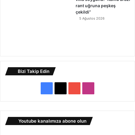
rant uğruna peşkeş
çekildi”
5 Ağustos 2026
Bizi Takip Edin
F
X
Y
I
a
o
n
c
u
s
Youtube kanalımıza abone olun
e
T
t