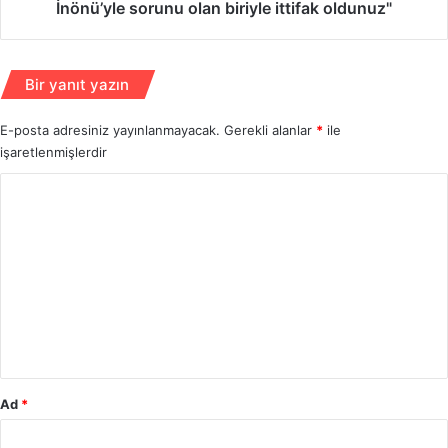
o
d
İnönü’yle sorunu olan biriyle ittifak oldunuz"
k
e
s
n
a
D
Bir yanıt yazın
y
e
ı
v
E-posta adresiniz yayınlanmayacak.
l
Gerekli alanlar
*
ile
l
d
işaretlenmişlerdir
e
ı
t
Y
B
a
o
h
r
ç
u
e
l
m
i
*
'
y
e
Ad
c
*
e
v