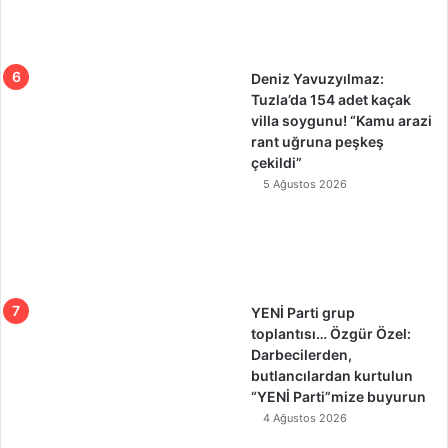
Deniz Yavuzyılmaz:
Tuzla’da 154 adet kaçak
villa soygunu! “Kamu arazi
rant uğruna peşkeş
çekildi”
5 Ağustos 2026
YENİ Parti grup
toplantısı… Özgür Özel:
Darbecilerden,
butlancılardan kurtulun
“YENİ Parti”mize buyurun
4 Ağustos 2026