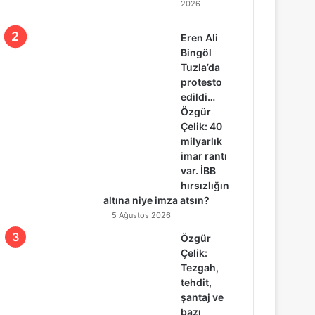
2026
Eren Ali
Bingöl
Tuzla’da
protesto
edildi…
Özgür
Çelik: 40
milyarlık
imar rantı
var. İBB
hırsızlığın
altına niye imza atsın?
5 Ağustos 2026
Özgür
Çelik:
Tezgah,
tehdit,
şantaj ve
bazı