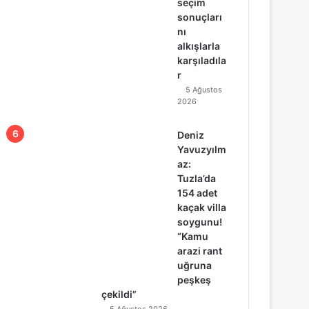
seçim
sonuçları
nı
alkışlarla
karşıladıla
r
5 Ağustos
2026
Deniz
Yavuzyılm
az:
Tuzla’da
154 adet
kaçak villa
soygunu!
“Kamu
arazi rant
uğruna
peşkeş
çekildi”
5 Ağustos 2026