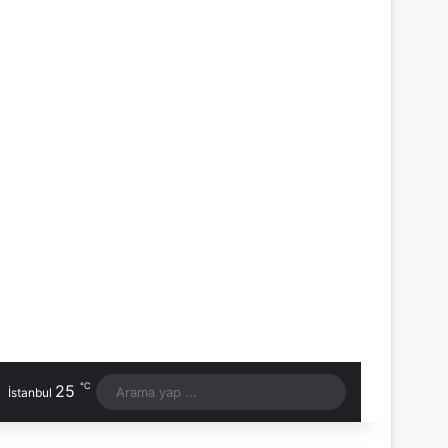
℃
25
Arama
İstanbul
yap