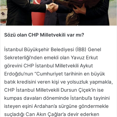
n
d
e
r
m
e
Sözü olan CHP Milletvekili var mı?
k
İstanbul Büyükşehir Belediyesi (İBB) Genel
Sekreterliği’nden emekli olan Yavuz Erkut
görevini CHP İstanbul Milletvekili Aykut
Erdoğdu’nun “Cumhuriyet tarihinin en büyük
batık kredisini veren kişi ve yolsuzluk yapmakla,
CHP İstanbul Milletvekili Dursun Çiçek’in ise
kumpas davaları döneminde İstanbul’a tayinini
isteyen eşini Ardahan’a sürgüne göndermekle
suçladığı Can Akın Çağlar’a devir ederken