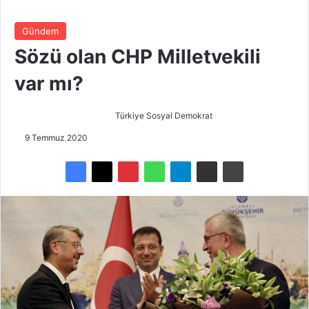
Gündem
Sözü olan CHP Milletvekili
var mı?
Türkiye Sosyal Demokrat
B
i
9 Temmuz 2020
r
e
-
p
o
s
t
a
g
ö