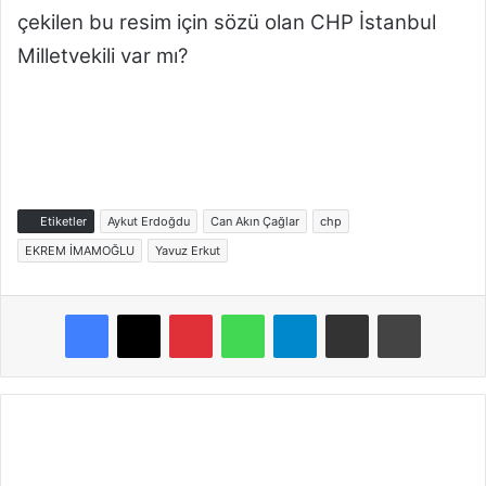
çekilen bu resim için sözü olan CHP İstanbul
Milletvekili var mı?
Etiketler
Aykut Erdoğdu
Can Akın Çağlar
chp
EKREM İMAMOĞLU
Yavuz Erkut
Pinterest
WhatsApp
Telegram
E-Posta ile paylaş
Yazdır
G
ü
r