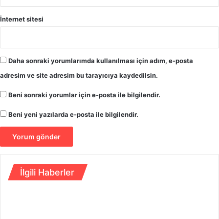
ğ
i
İnternet sitesi
y
a
s
a
Daha sonraki yorumlarımda kullanılması için adım, e-posta
k
adresim ve site adresim bu tarayıcıya kaydedilsin.
l
a
Beni sonraki yorumlar için e-posta ile bilgilendir.
d
ı
Beni yeni yazılarda e-posta ile bilgilendir.
İlgili Haberler