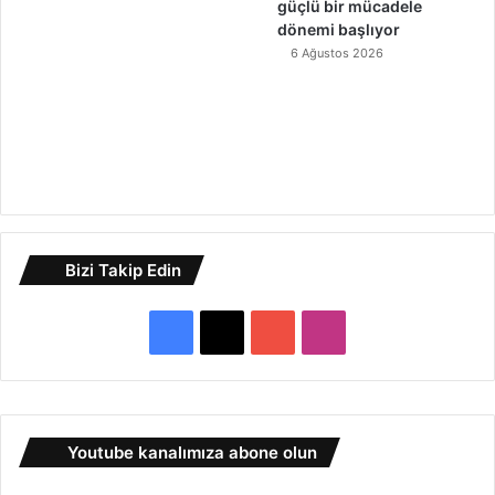
güçlü bir mücadele
dönemi başlıyor
6 Ağustos 2026
Bizi Takip Edin
F
X
Y
I
a
o
n
c
u
s
Youtube kanalımıza abone olun
e
T
t