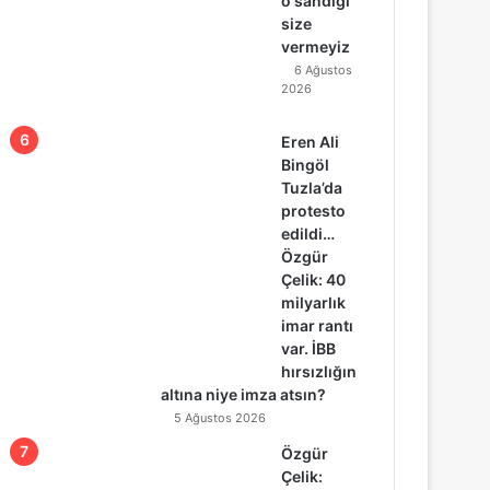
o sandığı
size
vermeyiz
6 Ağustos
2026
Eren Ali
Bingöl
Tuzla’da
protesto
edildi…
Özgür
Çelik: 40
milyarlık
imar rantı
var. İBB
hırsızlığın
altına niye imza atsın?
5 Ağustos 2026
Özgür
Çelik: