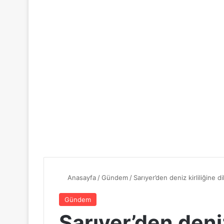
Anasayfa
/
Gündem
/
Sarıyer’den deniz kirliliğine 
Gündem
Sarıyer’den deniz