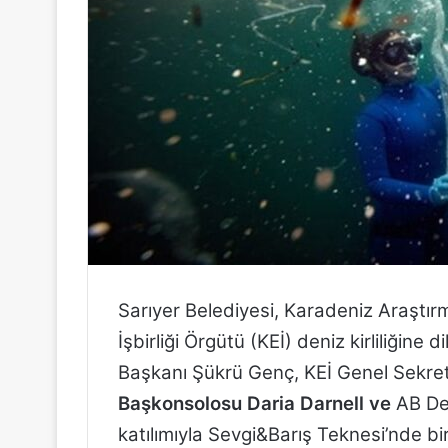
g
ö
n
d
e
r
m
e
k
Sarıyer Belediyesi, Karadeniz Araştı
İşbirliği Örgütü (KEİ) deniz kirliliğin
Başkanı Şükrü Genç, KEİ Genel Sekret
Başkonsolosu Daria Darnell ve
AB De
katılımıyla Sevgi&Barış Teknesi’nde b