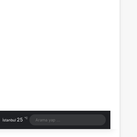
℃
25
Arama
İstanbul
yap