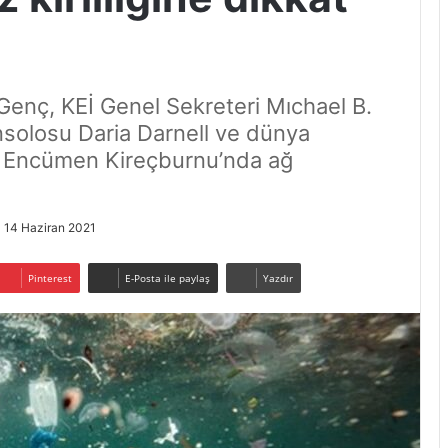
Genç, KEİ Genel Sekreteri Mıchael B.
nsolosu Daria Darnell ve dünya
a Encümen Kireçburnu’nda ağ
14 Haziran 2021
Pinterest
E-Posta ile paylaş
Yazdır