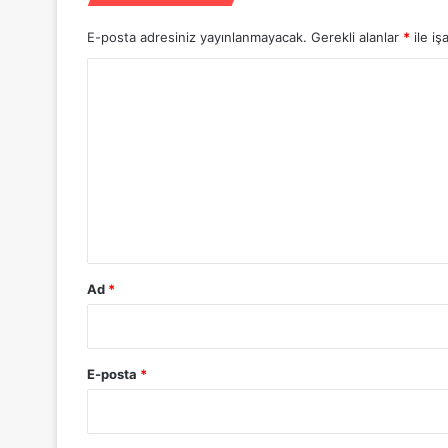
n
s
E-posta adresiniz yayınlanmayacak.
Gerekli alanlar
*
ile iş
a
n
Y
l
o
ı
r
k
k
u
a
m
l
ı
*
r
Ad
*
E-posta
*