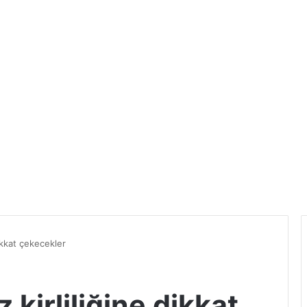
dikkat çekecekler
 kirliliğine dikkat