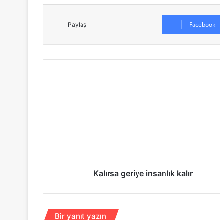
Facebook
Paylaş
K
a
l
ı
r
s
a
g
e
r
Kalırsa geriye insanlık kalır
i
y
e
i
Bir yanıt yazın