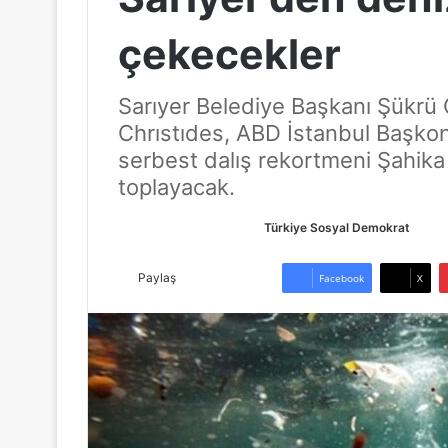
çekecekler
Sarıyer Belediye Başkanı Şükrü 
Chrıstıdes, ABD İstanbul Başko
serbest dalış rekortmeni Şahik
toplayacak.
Türkiye Sosyal Demokrat
B
i
r
Paylaş
Facebook
X
e
-
p
o
s
t
a