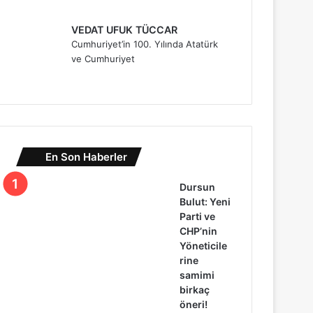
VEDAT UFUK TÜCCAR
Cumhuriyet’in 100. Yılında Atatürk
ve Cumhuriyet
En Son Haberler
Dursun
Bulut: Yeni
Parti ve
CHP’nin
Yöneticile
rine
samimi
birkaç
öneri!