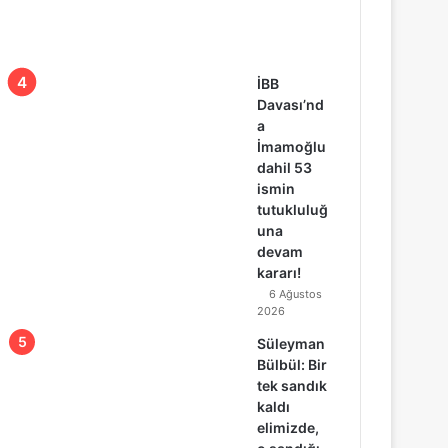
İBB
Davası’nd
a
İmamoğlu
dahil 53
ismin
tutukluluğ
una
devam
kararı!
6 Ağustos
2026
Süleyman
Bülbül: Bir
tek sandık
kaldı
elimizde,