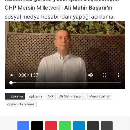
CHP Mersin Milletvekili
Ali Mahir Başarır
’ın
sosyal medya hesabından yaptığı açıklama:
Etiketler
açıklama
AKP
Ali Mahir Başarır
Mersin Valiliği
Zeynep Gül Yılmaz
Pinterest
WhatsApp
Telegram
E-Posta ile paylaş
Yazdır