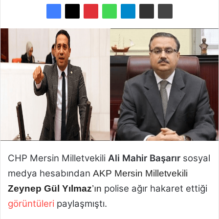
e
-
p
o
s
t
a
g
ö
n
d
e
r
CHP Mersin Milletvekili
Ali Mahir Başarır
sosyal
m
e
medya hesabından
AKP Mersin Milletvekili
k
polise ağır hakaret ettiği
Zeynep Gül Yılmaz
’ın
görüntüleri
paylaşmıştı.