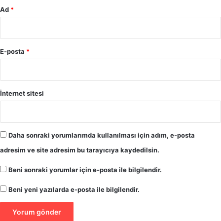
l
Ad
*
k
i
a
s
y
i
b
n
E-posta
e
*
e
t
a
t
ğ
i
ı
k
İnternet sitesi
r
"
h
a
k
Daha sonraki yorumlarımda kullanılması için adım, e-posta
a
adresim ve site adresim bu tarayıcıya kaydedilsin.
r
e
Beni sonraki yorumlar için e-posta ile bilgilendir.
t
Beni yeni yazılarda e-posta ile bilgilendir.