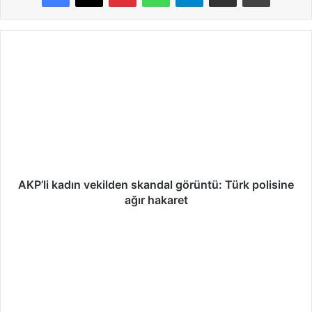
A
K
P
’
l
i
k
a
d
ı
AKP’li kadın vekilden skandal görüntü: Türk polisine
n
ağır hakaret
v
e
M
k
u
i
s
l
t
d
a
e
f