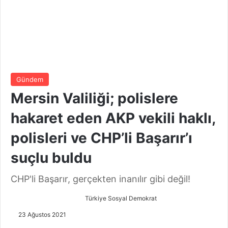
Gündem
Mersin Valiliği; polislere
hakaret eden AKP vekili haklı,
polisleri ve CHP’li Başarır’ı
suçlu buldu
CHP'li Başarır, gerçekten inanılır gibi değil!
Türkiye Sosyal Demokrat
B
i
23 Ağustos 2021
r