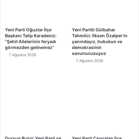
Yeni Parti Oğuzlar İlçe
Yeni Partili Gülbahar
Başkanı Talip Karadeniz:
Tahmilci: İlksen Özalper’in
“Şehit Ailelerinin feryadı
yanındayız, hukukun ve
görmezden gelinemez”
demokrasinin
savunucusuyuz
7 Ağustos 2026
7 Ağustos 2026
Dursun Bulut: Yeni Parti ve
Yeni Parti Çayıralan İlçe