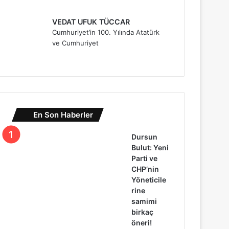
VEDAT UFUK TÜCCAR
Cumhuriyet’in 100. Yılında Atatürk
ve Cumhuriyet
En Son Haberler
Dursun
Bulut: Yeni
Parti ve
CHP’nin
Yöneticile
rine
samimi
birkaç
öneri!