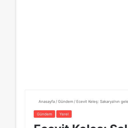
Anasayfa
/
Gündem
/
Ecevit Keleş: Sakarya’nın gele
Gündem
Yerel