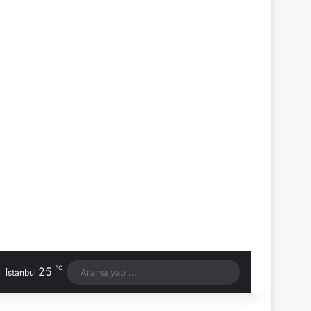
℃
25
Arama
İstanbul
yap