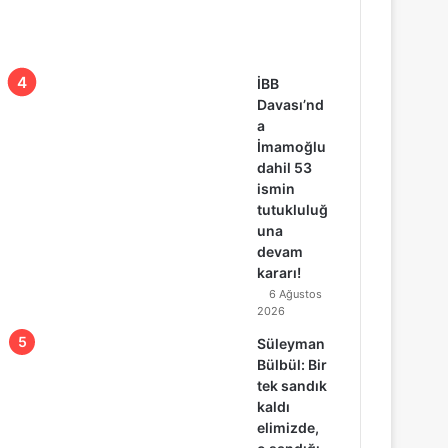
İBB
Davası’nd
a
İmamoğlu
dahil 53
ismin
tutukluluğ
una
devam
kararı!
6 Ağustos
2026
Süleyman
Bülbül: Bir
tek sandık
kaldı
elimizde,