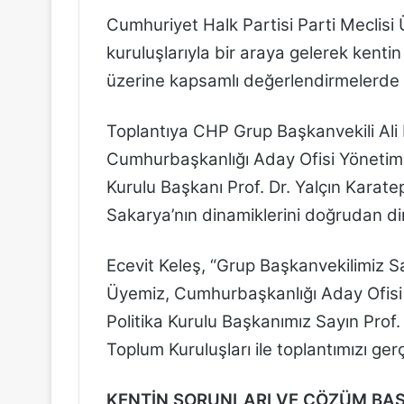
Cumhuriyet Halk Partisi Parti Meclisi 
kuruluşlarıyla bir araya gelerek kentin
üzerine kapsamlı değerlendirmelerde b
Toplantıya CHP Grup Başkanvekili Ali M
Cumhurbaşkanlığı Aday Ofisi Yönetim K
Kurulu Başkanı Prof. Dr. Yalçın Karatep
Sakarya’nın dinamiklerini doğrudan di
Ecevit Keleş, “Grup Başkanvekilimiz Sa
Üyemiz, Cumhurbaşkanlığı Aday Ofisi 
Politika Kurulu Başkanımız Sayın Prof. D
Toplum Kuruluşları ile toplantımızı gerçe
KENTİN SORUNLARI VE ÇÖZÜM BAŞL