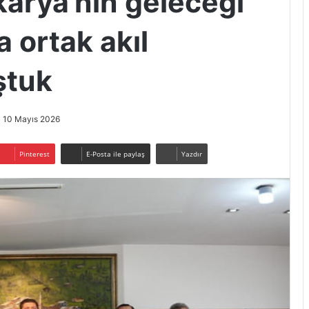
karya’nın geleceği
a ortak akıl
ştuk
10 Mayıs 2026
Pinterest
E-Posta ile paylaş
Yazdır