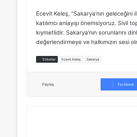
Ecevit Keleş, “Sakarya’nın geleceğini i
katılımcı anlayışı önemsiyoruz. Sivil to
kıymetlidir. Sakarya’nın sorunlarını din
değerlendirmeye ve halkımızın sesi o
Etiketler
Ecevit Keleş
Sakarya
Facebook
Paylaş
C
H
P