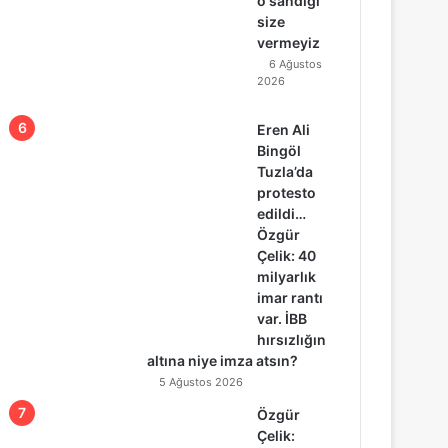
o sandığı
size
vermeyiz
6 Ağustos
2026
Eren Ali
Bingöl
Tuzla’da
protesto
edildi…
Özgür
Çelik: 40
milyarlık
imar rantı
var. İBB
hırsızlığın
altına niye imza atsın?
5 Ağustos 2026
Özgür
Çelik: