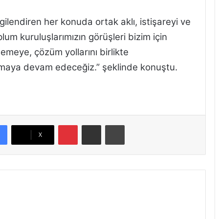
lgilendiren her konuda ortak aklı, istişareyi ve
plum kuruluşlarımızın görüşleri bizim için
lemeye, çözüm yollarını birlikte
lmaya devam edeceğiz.” şeklinde konuştu.
Pinterest
E-Posta ile paylaş
Yazdır
X
A
y
l