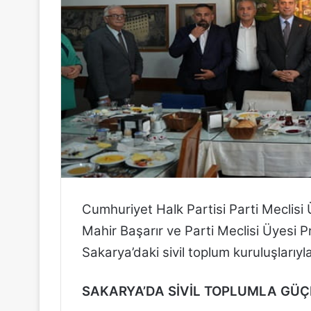
n
d
e
r
m
e
k
Cumhuriyet Halk Partisi Parti Meclisi 
Mahir Başarır ve Parti Meclisi Üyesi Pro
Sakarya’daki sivil toplum kuruluşlarıyla 
SAKARYA’DA SİVİL TOPLUMLA GÜ