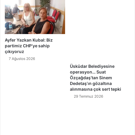
r
t
i
'
d
e
n
Ayfer Yazkan Kubal: Biz
partimiz CHP’ye sahip
z
çıkıyoruz
i
y
7 Ağustos 2026
a
Üsküdar Belediyesine
r
operasyon… Suat
e
Özçağdaş’tan Sinem
Dedetaş’ın gözaltına
t
alınmasına çok sert tepki
29 Temmuz 2026