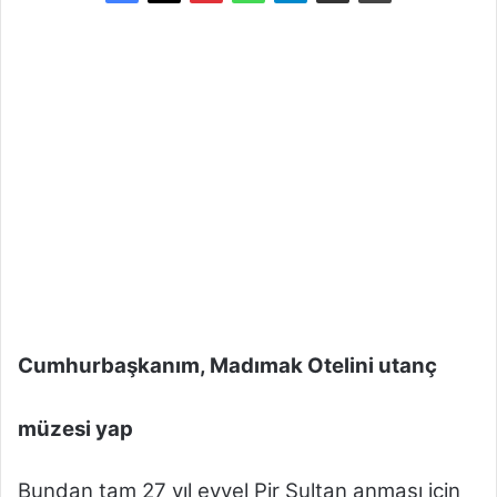
-
p
o
s
t
a
g
ö
n
d
e
r
m
e
Cumhurbaşkanım, Madımak Otelini utanç
k
müzesi yap
Bundan tam 27 yıl evvel Pir Sultan anması için