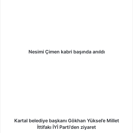
e
s
i
m
i
Ç
i
m
e
Nesimi Çimen kabri başında anıldı
n
k
K
a
a
b
r
r
t
i
a
b
l
a
b
ş
e
ı
l
n
e
Kartal belediye başkanı Gökhan Yüksel’e Millet
d
d
İttifakı İYİ Parti'den ziyaret
a
i