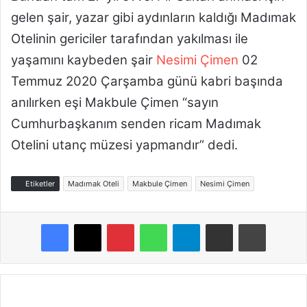
gelen şair, yazar gibi aydınların kaldığı Madımak
Otelinin gericiler tarafından yakılması ile
yaşamını kaybeden şair
Nesimi Çimen
02
Temmuz 2020 Çarşamba günü kabri başında
anılırken eşi Makbule Çimen “sayın
Cumhurbaşkanım senden ricam Madımak
Otelini utanç müzesi yapmandır” dedi.
Etiketler
Madımak Oteli
Makbule Çimen
Nesimi Çimen
Pinterest
WhatsApp
Telegram
E-Posta ile paylaş
Yazdır
N