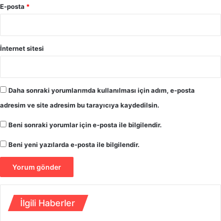
’
E-posta
*
e
M
i
l
İnternet sitesi
l
e
t
İ
Daha sonraki yorumlarımda kullanılması için adım, e-posta
t
adresim ve site adresim bu tarayıcıya kaydedilsin.
t
i
Beni sonraki yorumlar için e-posta ile bilgilendir.
f
a
Beni yeni yazılarda e-posta ile bilgilendir.
k
ı
İ
Y
İ
İlgili Haberler
P
a