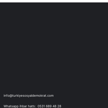
o
b
g
o
e
r
k
a
m
info@turkiyesosyaldemokrat.com
Whatsapp ihbar hattı: 0531 689 48 28