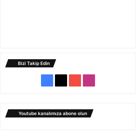
Bizi Takip Edin
F
X
Y
I
a
o
n
c
u
s
Youtube kanalımıza abone olun
e
T
t
b
u
a