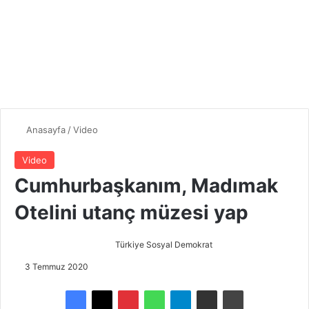
Anasayfa
/
Video
Video
Cumhurbaşkanım, Madımak
Otelini utanç müzesi yap
Türkiye Sosyal Demokrat
B
i
3 Temmuz 2020
r
e