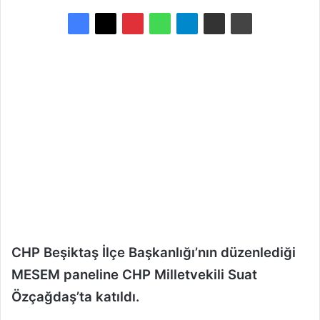
e
-
p
o
s
t
a
g
ö
n
d
e
r
m
CHP Beşiktaş İlçe Başkanlığı’nın düzenlediği
e
MESEM paneline CHP Milletvekili Suat
k
Özçağdaş’ta katıldı.