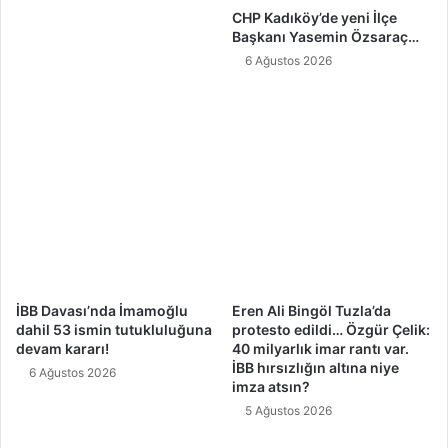
CHP Kadıköy’de yeni İlçe
Başkanı Yasemin Özsaraç…
6 Ağustos 2026
İBB Davası’nda İmamoğlu
Eren Ali Bingöl Tuzla’da
dahil 53 ismin tutukluluğuna
protesto edildi… Özgür Çelik:
devam kararı!
40 milyarlık imar rantı var.
İBB hırsızlığın altına niye
6 Ağustos 2026
imza atsın?
5 Ağustos 2026