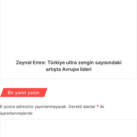
'
Z
t
e
a
y
n
n
M
e
E
l
S
E
E
m
M
r
P
e
Zeynel Emre: Türkiye ultra zengin sayısındaki
a
:
artışta Avrupa lideri
n
T
e
ü
l
r
Bir yanıt yazın
i
k
.
i
E-posta adresiniz yayınlanmayacak.
.
Gerekli alanlar
*
ile
y
.
işaretlenmişlerdir
e
u
Y
l
t
o