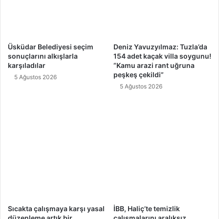
Üsküdar Belediyesi seçim
Deniz Yavuzyılmaz: Tuzla’da
sonuçlarını alkışlarla
154 adet kaçak villa soygunu!
karşıladılar
“Kamu arazi rant uğruna
peşkeş çekildi”
5 Ağustos 2026
5 Ağustos 2026
Sıcakta çalışmaya karşı yasal
İBB, Haliç’te temizlik
düzenleme artık bir
çalışmalarını aralıksız