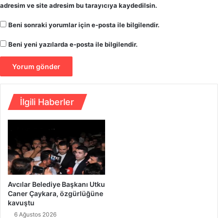
adresim ve site adresim bu tarayıcıya kaydedilsin.
ı
ş
Beni sonraki yorumlar için e-posta ile bilgilendir.
t
a
Beni yeni yazılarda e-posta ile bilgilendir.
A
v
r
u
p
İlgili Haberler
a
l
i
d
e
r
i
Avcılar Belediye Başkanı Utku
Caner Çaykara, özgürlüğüne
kavuştu
6 Ağustos 2026