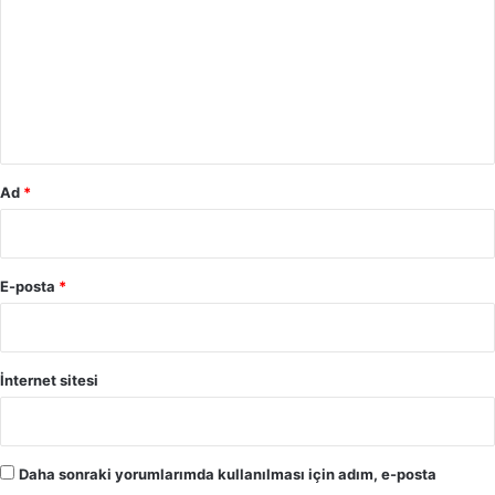
r
r
a
u
z
e
m
n
*
g
i
n
Ad
s
*
a
y
ı
s
E-posta
*
ı
n
d
a
İnternet sitesi
k
i
a
r
Daha sonraki yorumlarımda kullanılması için adım, e-posta
t