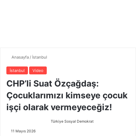
Anasayfa
/
İstanbul
İstanbul
Video
CHP’li Suat Özçağdaş:
Çocuklarımızı kimseye çocuk
işçi olarak vermeyeceğiz!
Türkiye Sosyal Demokrat
B
i
11 Mayıs 2026
r