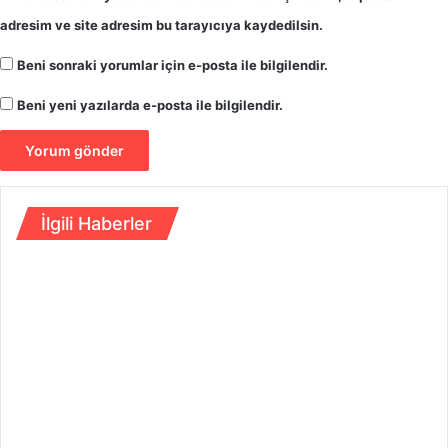
i
.
adresim ve site adresim bu tarayıcıya kaydedilsin.
l
.
e
K
Beni sonraki yorumlar için e-posta ile bilgilendir.
n
a
i
z
Beni yeni yazılarda e-posta ile bilgilendir.
y
a
o
n
r
a
n
i
İlgili Haberler
s
i
m
l
e
r
b
e
l
l
i