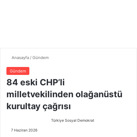
Anasayfa
/
Gündem
Gündem
84 eski CHP’li
milletvekilinden olağanüstü
kurultay çağrısı
Türkiye Sosyal Demokrat
B
i
7 Haziran 2026
r