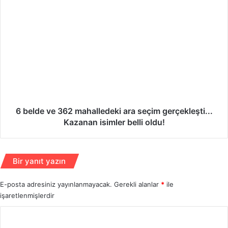
t
:
6
İ
b
k
e
t
l
i
d
d
e
a
v
r
e
o
3
t
6
6 belde ve 362 mahalledeki ara seçim gerçekleşti...
o
2
Kazanan isimler belli oldu!
r
m
i
a
t
h
Bir yanıt yazın
e
a
r
l
r
E-posta adresiniz yayınlanmayacak.
Gerekli alanlar
*
ile
l
e
işaretlenmişlerdir
e
j
d
Y
i
e
m
k