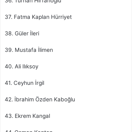
36. Turhan Hırfanoğlu
37. Fatma Kaplan Hürriyet
38. Güler İleri
39. Mustafa İlimen
40. Ali Ilıksoy
41. Ceyhun İrgil
42. İbrahim Özden Kaboğlu
43. Ekrem Kangal