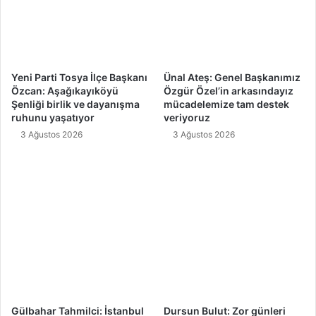
Yeni Parti Tosya İlçe Başkanı
Ünal Ateş: Genel Başkanımız
Özcan: Aşağıkayıköyü
Özgür Özel’in arkasındayız
Şenliği birlik ve dayanışma
mücadelemize tam destek
ruhunu yaşatıyor
veriyoruz
3 Ağustos 2026
3 Ağustos 2026
Gülbahar Tahmilci: İstanbul
Dursun Bulut: Zor günleri