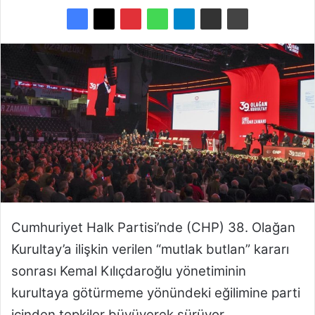
e
-
p
o
s
t
a
g
ö
n
d
e
r
Cumhuriyet Halk Partisi’nde (CHP) 38. Olağan
m
Kurultay’a ilişkin verilen “mutlak butlan” kararı
e
k
sonrası Kemal Kılıçdaroğlu yönetiminin
kurultaya götürmeme yönündeki eğilimine parti
içinden tepkiler büyüyerek sürüyor.