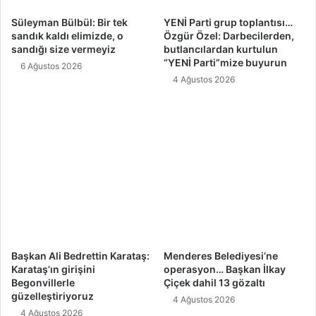
o
l
Süleyman Bülbül: Bir tek
YENİ Parti grup toplantısı…
d
sandık kaldı elimizde, o
Özgür Özel: Darbecilerden,
u
sandığı size vermeyiz
butlancılardan kurtulun
“YENİ Parti”mize buyurun
!
6 Ağustos 2026
4 Ağustos 2026
Başkan Ali Bedrettin Karataş:
Menderes Belediyesi’ne
Karataş’ın girişini
operasyon… Başkan İlkay
Begonvillerle
Çiçek dahil 13 gözaltı
güzelleştiriyoruz
4 Ağustos 2026
4 Ağustos 2026